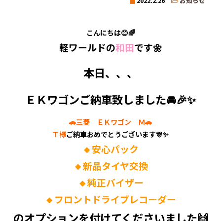
2022.2.26
お知らせ
こんにちは😊🌈
軽ワールドの
和田
です🌼
本日、、、
ＥＫワゴンご納車致しました🚘🎉✨
🚗三菱 ＥＫワゴン Ｍ🚗
Ｔ様
ご納車おめでとうございます🎊✨
🔸安心パック
🔸新品タイヤ交換
🔸純正バイザー
🔸フロントドライブレコーダー
のオプションを付けてくださいました🙌