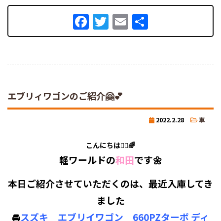
Facebook
Twitter
Email
共
有
エブリィワゴンのご紹介🤗💕
2022.2.28
車
こんにちは🙋‍♀️🌈
軽ワールドの
和田
です🌼
本日ご紹介させていただくのは、最近入庫してき
ました
🚘
スズキ エブリイワゴン 660PZターボ ディ