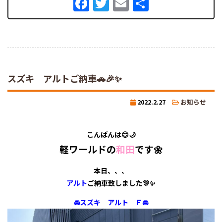
Facebook
Twitter
Email
共
有
スズキ アルトご納車🚗🎉✨
2022.2.27
お知らせ
こんばんは😊🌙
軽ワールドの
和田
です🌼
本日、、、
アルト
ご納車致しました🎊✨
🚘スズキ アルト Ｆ🚘