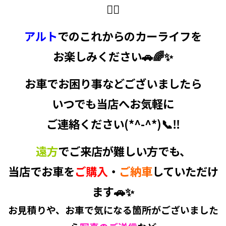
🙇‍♀️
アルト
でのこれからのカーライフを
お楽しみください🚗🌈✨
お車でお困り事などございましたら
いつでも当店へお気軽に
ご連絡ください(*^-^*)📞‼
遠方
でご来店が難しい方でも、
当店でお車を
ご購入
・
ご納車
していただけ
ます🚗✨
お見積り
や、
お車で気になる箇所
がございました