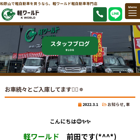
和歌山で軽自動車を買うなら。軽ワールド軽自動車専門店
Menu
スタッフブログ
BLOG
お車続々とご入庫してます🙋‍♀️🔅
2022.3.1
お知らせ
,
車
こんにちは😉✨✨
軽ワールド
前田です(*^^*)