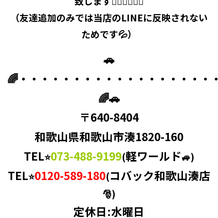
致します🙇‍♂️🙇‍♀️🙇‍♂️
（友達追加のみでは当店のLINEに反映されない
ためです💦）
🚗
🌈・・・・・・・・・・・・・・・・・・
🌈🚗
〒640-8404
和歌山県和歌山市湊1820-160
TEL
073-488-9199
軽ワールド
⭐
(
🚙)
TEL
0120-589-180
コバック和歌山湊店
⭐
(
🎅)
定休日:水曜日