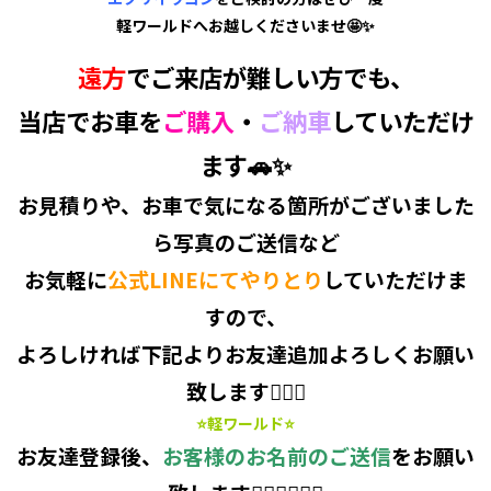
軽ワールドへお越しくださいませ🤩✨
遠方
でご来店が難しい方でも、
当店でお車を
ご購入
・
ご納車
していただけ
ます🚗✨
お見積り
や、
お車で気になる箇所
がございました
ら
写真のご送信
など
お気軽に
公式LINEにてやりとり
していただけま
すので、
よろしければ下記より
お友達追加
よろしくお願い
致します🙋‍♀️✨
⭐軽ワールド⭐
お友達登録後、
お客様のお名前のご送信
をお願い