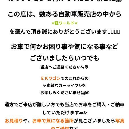
この度は、数ある自動車販売店の中から
⭐軽ワールド⭐
を選んで頂き誠にありがとうございます🙇‍♂️🙇‍♀️
お車で何かお困り事や気になる事など
ございましたらいつでも
当店へご連絡ください📞🌟
ＥＫワゴン
でのこれからの
✨素敵なカーライフ✨を
お楽しみくださいませ🤗💓
遠方でご来店が難しい方でも当店でお車をご購入・ご納車
していただけます🚗✨
お見積り
や、
お車で気になる箇所
が見ございましたら
写真
のご送信
など